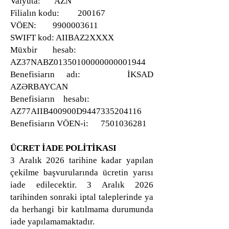
Valyuta: AZN
Filialın kodu: 200167
VÖEN:
9900003611
SWIFT kod: AIIBAZ2XXXX
Müxbir hesab:
AZ37NABZ01350100000000001944
Benefisiarın adı: İKSAD
AZƏRBAYCAN
Benefisiarın hesabı:
AZ77AIIB400900D9447335204116
Benefisiarın VÖEN-i:
7501036281
ÜCRET İADE POLİTİKASI
3 Aralık 2026 tarihine kadar yapılan
çekilme başvurularında ücretin yarısı
iade edilecektir. 3 Aralık 2026
tarihinden sonraki iptal taleplerinde ya
da herhangi bir katılmama durumunda
iade yapılamamaktadır.