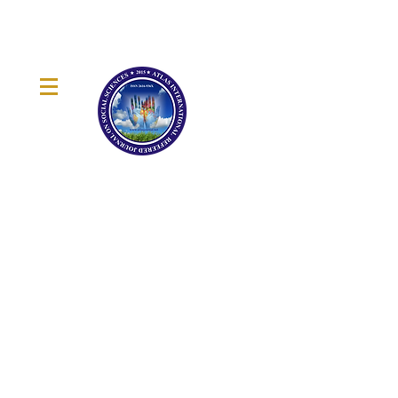
ATLAS KONGRE
ULUSLARARASI KATILIMLI
& HAKEMLİ SPESİFİK
KONGRELER PLATFORMU