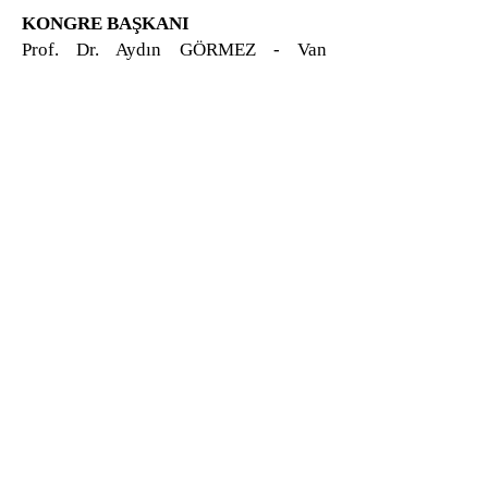
KONGRE BAŞKANI
Prof. Dr. Aydın GÖRMEZ - Van
Yüzüncü Yıl University, Türkiye
DÜZENLEME KURULU
Prof. Dr. Aydın GÖRMEZ - Van
Yüzüncü Yıl University, Türkiye
Prof. Dr. Bülent Cercis TANRITANIR -
Van Yüzüncü Yıl University, Türkiye
Prof. Dr. Mehmet TAKKAÇ - Atatürk
University, Türkiye
Prof. Dr. Selçuk GÜMÜŞ - Bartın
University, Türkiye
Prof. Dr. Sedat CERECİ – Hatay
Mustafa Kemal University, Türkiye
​Prof. Dr. Anderi JEAN – Gas Petroleum
University of Romania
Prof. Petra PELLETIER – Paris