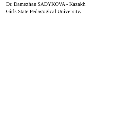
Dr. Damezhan SADYKOVA - Kazakh
Girls State Pedagogical University,
Kazakhstan
Dr. Mariam S. OLSSON - Labanise
University, Lebanon
Dr. Muntazir MEHDI - National
University of Modern Languages,
Pakistan
Dr. WU Yicheng - Minzu University,
China
Dr. Serkan GÜN - Siirt University,
Türkiye
Dr. Mohammed Shoaib KHAN - Pak
Turk Maarif School, Pakistan
Dr. Duong To Quoc THAI - Dong Thap
University, Vietnam
Dr. Md. Habibur RAHMAN - Khulna
University, Bangladesh