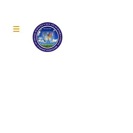
ATLAS KONGRE
ULUSLARARASI KATILIMLI
& HAKEMLİ SPESİFİK
KONGRELER PLATFORMU